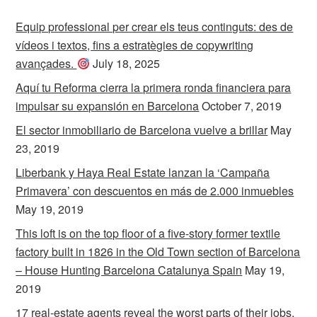
Equip professional per crear els teus continguts: des de
vídeos i textos, fins a estratègies de copywriting
avançades.
July 18, 2025
Aquí tu Reforma cierra la primera ronda financiera para
impulsar su expansión en Barcelona
October 7, 2019
El sector inmobiliario de Barcelona vuelve a brillar
May
23, 2019
Liberbank y Haya Real Estate lanzan la ‘Campaña
Primavera’ con descuentos en más de 2.000 inmuebles
May 19, 2019
This loft is on the top floor of a five-story former textile
factory built in 1826 in the Old Town section of Barcelona
– House Hunting Barcelona Catalunya Spain
May 19,
2019
17 real-estate agents reveal the worst parts of their jobs,