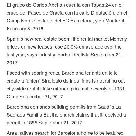
El grupo de Carles Abellán cuenta con Tapas 24 en el
cruce del Paseo de Gracia con la calle Diputación, en el
Camp Nou, el estadio del FC Barcelona, y en Montreal
February 5, 2018
Spain’s new real estate boom: the rental market Monthly
prices on new leases rose 20.9% on average over the
last year, says industry leader Idealista
September 21,
2017
Faced with soaring rents, Barcelona tenants unite to
create a “union” Sindicato de Inquilinos is not ruling out
city-wide rental strike mirroring dramatic events of 1931
Otros
September 21, 2017
Barcelona demands building permits from Gaudí’s La
Sagrada Família But the church claims that it received a
permit in 1885
September 21, 2017
Area natives search for Barcelona home to be featured