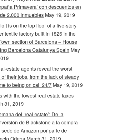
paña Primavera’ con descuentos en
de 2.000 inmuebles
May 19, 2019
loft is on the top floor of a five-story
r textile factory built in 1826 in the
Town section of Barcelona – House
ing Barcelona Catalunya Spain
May
2019
eal-estate agents reveal the worst
 of their jobs, from the lack of steady
me to being on call 24/7
May 19, 2019
s with the lowest real estate taxes
h 31, 2019
emana del ‘real estate’: De la
nversión de Blackstone a la compra
a sede de Amazon por parte de
cio Ortega
March 31, 2019