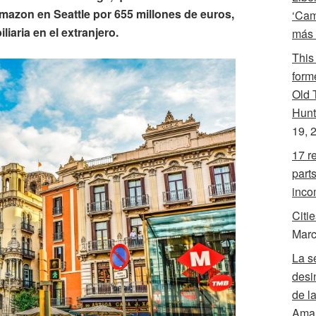
mazon en Seattle por 655 millones de euros,
‘Cam
iaria en el extranjero.
más 
This 
forme
Old 
Hunt
19, 
17 r
parts
inco
Citie
Marc
La s
desi
de l
Aman