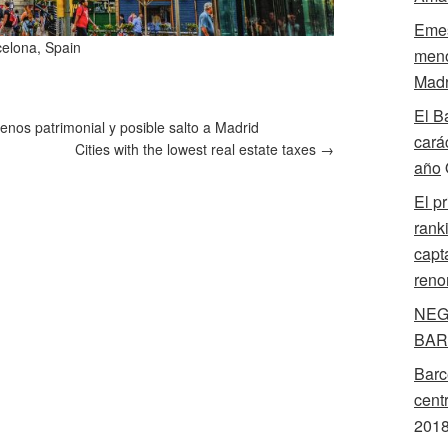
Emes
celona, Spain
meno
Madr
El B
enos patrimonial y posible salto a Madrid
cará
Cities with the lowest real estate taxes
→
año
El p
rank
capt
reno
NEG
BAR
Barc
cent
201