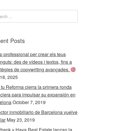
ent Posts
p professional per crear els teus
nguts: des de vídeos i textos, fins a
atègies de copywriting avançades.
 18, 2025
 tu Reforma cierra la primera ronda
nciera para impulsar su expansión en
elona
October 7, 2019
ector inmobiliario de Barcelona vuelve
llar
May 23, 2019
rbank y Haya Real Estate lanzan la