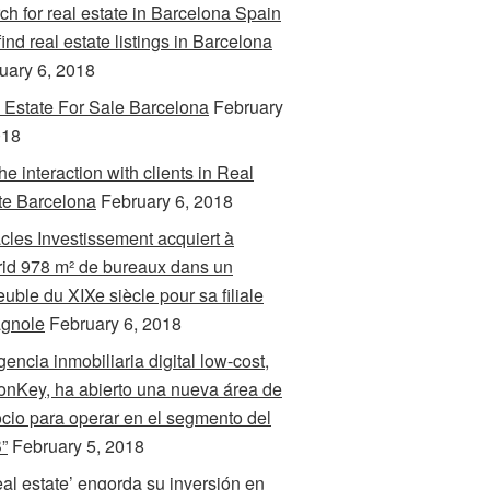
ch for real estate in Barcelona Spain
ind real estate listings in Barcelona
uary 6, 2018
 Estate For Sale Barcelona
February
018
 the interaction with clients in Real
te Barcelona
February 6, 2018
cles Investissement acquiert à
id 978 m² de bureaux dans un
uble du XIXe siècle pour sa filiale
gnole
February 6, 2018
gencia inmobiliaria digital low-cost,
nKey, ha abierto una nueva área de
cio para operar en el segmento del
”
February 5, 2018
real estate’ engorda su inversión en