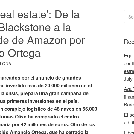
al estate’: De la
Blackstone a la
ede de Amazon por
Rec
o Ortega
Equi
conti
ELONA
estr
 marcados por el anuncio de grandes
July
ha invertido más de 20.000 millones en el
Aquí
la crisis, prepara una gran campaña de
fina
sus primeras inversiones en el país.
Barc
n complejo logístico de 48 naves en 56.000
El s
Tomás Olivo ha comprado el centro
a bri
aria por 42 millones de euros. Otro de los
ido Amancio Ortega, que ha cerrado la
Libe