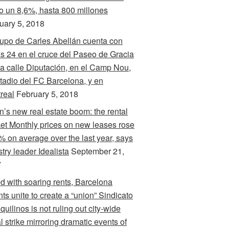
o un 8,6%, hasta 800 millones
uary 5, 2018
rupo de Carles Abellán cuenta con
s 24 en el cruce del Paseo de Gracia
la calle Diputación, en el Camp Nou,
stadio del FC Barcelona, y en
real
February 5, 2018
n’s new real estate boom: the rental
et Monthly prices on new leases rose
% on average over the last year, says
try leader Idealista
September 21,
7
d with soaring rents, Barcelona
nts unite to create a “union” Sindicato
quilinos is not ruling out city-wide
l strike mirroring dramatic events of