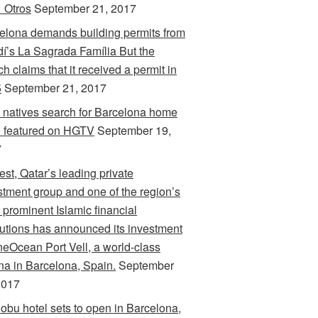
 Otros
September 21, 2017
elona demands building permits from
í’s La Sagrada Família But the
h claims that it received a permit in
5
September 21, 2017
 natives search for Barcelona home
e featured on HGTV
September 19,
7
est, Qatar’s leading private
stment group and one of the region’s
 prominent Islamic financial
itutions has announced its investment
neOcean Port Vell, a world-class
na in Barcelona, Spain.
September
2017
obu hotel sets to open in Barcelona,