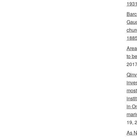
1931
Barc
Gaud
churc
188
Area
to b
201
Qinv
inve
most
inst
in O
mari
19, 
As N