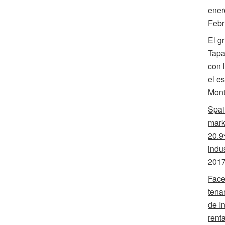
ener
Febr
El g
Tapa
con 
el e
Mont
Spai
mark
20.9
indus
201
Face
tena
de In
renta