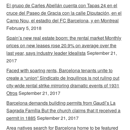
El grupo de Carles Abellán cuenta con Tapas 24 en el
cruce del Paseo de Gracia con la calle Diputación, en el
Camp Nou, el estadio del FC Barcelona, y en Montreal
February 5, 2018
Spain’s new real estate boom: the rental market Monthly
prices on new leases rose 20.9% on average over the
last year, says industry leader Idealista
September 21,
2017
Faced with soaring rents, Barcelona tenants unite to
create a “union” Sindicato de Inquilinos is not ruling out
city-wide rental strike mirroring dramatic events of 1931
Otros
September 21, 2017
Barcelona demands building permits from Gaudí’s La
Sagrada Família But the church claims that it received a
permit in 1885
September 21, 2017
Area natives search for Barcelona home to be featured