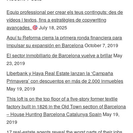
Equip professional per crear els teus continguts: des de
vídeos i textos, fins a estratègies de copywriting
avançades.
July 18, 2025
Aquí tu Reforma cierra la primera ronda financiera para
impulsar su expansión en Barcelona
October 7, 2019
El sector inmobiliario de Barcelona vuelve a brillar
May
23, 2019
Liberbank y Haya Real Estate lanzan la ‘Campaña
Primavera’ con descuentos en más de 2.000 inmuebles
May 19, 2019
This loft is on the top floor of a five-story former textile
factory built in 1826 in the Old Town section of Barcelona
– House Hunting Barcelona Catalunya Spain
May 19,
2019
17 real-estate agents reveal the worst parts of their jobs,